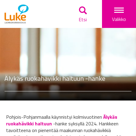
Togg
Valikko
Etsi
navi
Älykäs ruokahävikki haltuun -hanke
Pohjois-Pohjanmaalla käynnistyi kolmivuotinen
Älykäs
ruokahävikki haltuun
-hanke syksyllä 2024. Hankkeen
tavoitteena on pienentää maakunnan ruokahävikkiä