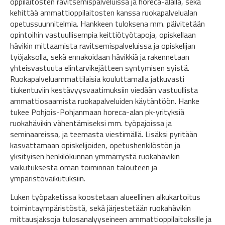
oppilaitosten ravitsemispalveluissa ja horeca-alalla, sekä
kehittää ammattioppilaitosten kanssa ruokapalvelualan
opetussuunnitelmia. Hankkeen tuloksena mm. päivitetään
opintoihin vastuullisempia keittiötyötapoja, opiskellaan
hävikin mittaamista ravitsemispalveluissa ja opiskelijan
työjaksolla, sekä ennakoidaan hävikkiä ja rakennetaan
yhteisvastuuta elintarvikejätteen syntymisen syistä.
Ruokapalveluammattilaisia kouluttamalla jatkuvasti
tiukentuviin kestävyysvaatimuksiin viedään vastuullista
ammattiosaamista ruokapalveluiden käytäntöön. Hanke
tukee Pohjois-Pohjanmaan horeca-alan pk-yrityksiä
ruokahävikin vähentämiseksi mm. työpajoissa ja
seminaareissa, ja teemasta viestimällä. Lisäksi pyritään
kasvattamaan opiskelijoiden, opetushenkilöstön ja
yksityisen henkilökunnan ymmärrystä ruokahävikin
vaikutuksesta oman toiminnan talouteen ja
ympäristövaikutuksiin.
Luken työpaketissa koostetaan alueellinen alkukartoitus
toimintaympäristöstä, sekä järjestetään ruokahävikin
mittausjaksoja tulosanalyyseineen ammattioppilaitoksille ja