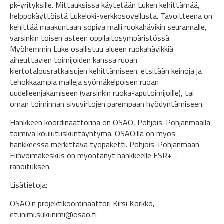
pk-yrityksille. Mittauksissa käytetään Luken kehittämää,
helppokäyttöistä Lukeloki-verkkosovellusta. Tavoitteena on
kehittää maakuntaan sopiva malli ruokahävikin seurannalle,
varsinkin toisen asteen oppilaitosympäristössä.
Myöhemmin Luke osallistuu alueen ruokahävikkiä
aiheuttavien toimijoiden kanssa ruoan
kiertotalousratkaisujen kehittämiseen: etsitään keinoja ja
tehokkaampia malleja syömäkelpoisen ruoan
uudelleenjakamiseen (varsinkin ruoka-aputoimijoille), tai
oman toiminnan sivuvirtojen parempaan hyödyntämiseen.
Hankkeen koordinaattorina on OSAO, Pohjois-Pohjanmaalla
toimiva koulutuskuntayhtymä. OSAO:lla on myös
hankkeessa merkittävä työpaketti. Pohjois-Pohjanmaan
Elinvoimakeskus on myöntänyt hankkeelle ESR+ -
rahoituksen.
Lisätietoja:
OSAO:n projektikoordinaattori Kirsi Körkkö,
etunimi.sukunimi@osao.fi