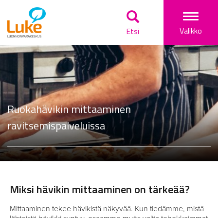
Togg
Valikko
Etsi
navi
Ruokahävikin mittaaminen
ravitsemispalveluissa
Miksi hävikin mittaaminen on tärkeää?
Mittaaminen tekee hävikistä näkyvää. Kun tiedämme, mistä