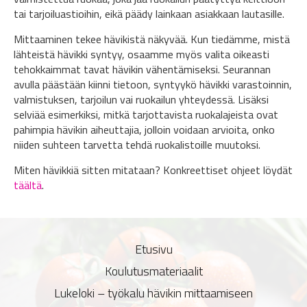
tai tarjoiluastioihin, eikä päädy lainkaan asiakkaan lautasille.
Mittaaminen tekee hävikistä näkyvää. Kun tiedämme, mistä
lähteistä hävikki syntyy, osaamme myös valita oikeasti
tehokkaimmat tavat hävikin vähentämiseksi. Seurannan
avulla päästään kiinni tietoon, syntyykö hävikki varastoinnin,
valmistuksen, tarjoilun vai ruokailun yhteydessä. Lisäksi
selviää esimerkiksi, mitkä tarjottavista ruokalajeista ovat
pahimpia hävikin aiheuttajia, jolloin voidaan arvioita, onko
niiden suhteen tarvetta tehdä ruokalistoille muutoksi.
Miten hävikkiä sitten mitataan? Konkreettiset ohjeet löydät
täältä
.
Etusivu
Koulutusmateriaalit
Lukeloki – työkalu hävikin mittaamiseen