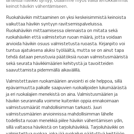
lähteistä hävikki syntyy, osaamme myös valita tehokkaimmat
keinot hävikin vähentämiseen.
Ruokahävikin mittaaminen on yksi keskeisimmistä keinoista
vaikuttaa hävikin syntyyn ravitsemispalveluissa.
Ruokahävikin mittaamisessa olennaista on mitata sekä
ruokahävikin että valmistetun ruoan määrä, jotta voidaan
arvioida hävikin osuus valmistetusta ruoasta. Kirjanpito voi
tuntua ajatuksena aluksi työläältä, mutta se on ainut tapa
tehdä dataan perustuvia päätöksiä ruoan valmistusmääristä
sekä seurata hävikkimäärien kehitystä ja tavoitteiden
saavuttamista pidemmällä aikavälillä.
Valmistettavien ruokamäärien arviointi ei ole helppoa, sillä
epävarmuutta paikalle saapuvien ruokailijoiden lukumäärästä
ja eri ruokalajien menekistä on aina. Valmistusmäärien ja
hävikin seurannalla voimme kuitenkin oppia ennakoimaan
valmistusmäärät mahdollisimman tarkasti. Juuri
valmistusmäärien arvioinnissa mahdollisimman lähelle
todellista ruoan menekkiä piilee hävikin vähentämisen ydin,
sillä valtaosa hävikistä on tarjoiluhävikkiä. Tarjoiluhävikki on
valmistettua ruokaa, joka jää ruokailun päätyttyä keittiöön